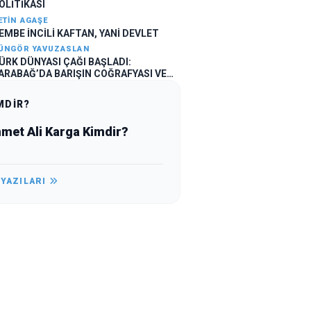
OLİTİKASI
ETIN AGAŞE
EMBE İNCİLİ KAFTAN, YANİ DEVLET
ÜNGÖR YAVUZASLAN
ÜRK DÜNYASI ÇAĞI BAŞLADI:
ARABAĞ’DA BARIŞIN COĞRAFYASI VE
AKÜ TEMASLARI
MDİR?
met Ali Karga Kimdir?
 YAZILARI