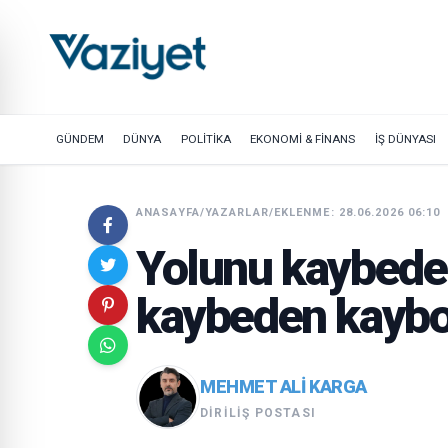
GÜNDEM
DÜNYA
POLİTİKA
EKONOMİ & FİNANS
İŞ DÜNYASI
ANASAYFA
/
YAZARLAR
/
EKLENME: 28.06.2026 06:10
Yolunu kaybede
kaybeden kaybo
MEHMET ALI KARGA
DIRILIŞ POSTASI