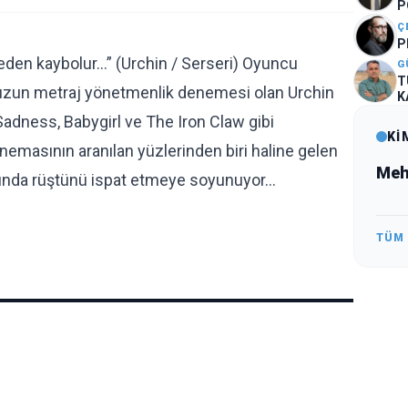
P
Ç
P
den kaybolur…” (Urchin / Serseri) Oyuncu
G
T
ilk uzun metraj yönetmenlik denemesi olan Urchin
K
B
f Sadness, Babygirl ve The Iron Claw gibi
Kİ
inemasının aranılan yüzlerinden biri haline gelen
Meh
fında rüştünü ispat etmeye soyunuyor…
TÜM