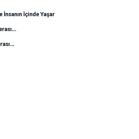
se İnsanın İçinde Yaşar
erası…
erası…