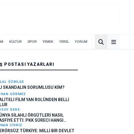
AM
KÜLTÜR
SPOR
YEMEK
YEREL
YORUM
IŞ POSTASI YAZARLARI
ILAL ÖZBILGE
U SKANDALIN SORUMLUSU KİM?
YHAN GÖRMEZ
ALİTELİ FİLM YAN ROLÜNDEN BELLİ
LUR
RSOY DEDE
ÜNYA SİLAHLI ÖRGÜTLERİ NASIL
ASFİYE ETTİ: PKK SÜRECİ HANGİ
ODELE BENZİYOR?
INAN CIVRIZ
ERÖRSÜZ TÜRKİYE: MİLLİ BİR DEVLET