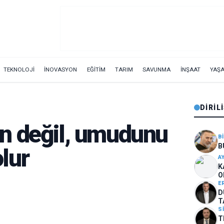
TEKNOLOJİ
İNOVASYON
EĞİTİM
TARIM
SAVUNMA
İNŞAAT
YAŞ
DIRIL
n değil, umudunu
B
B
lur
A
K
O
E
D
T
M
S
T