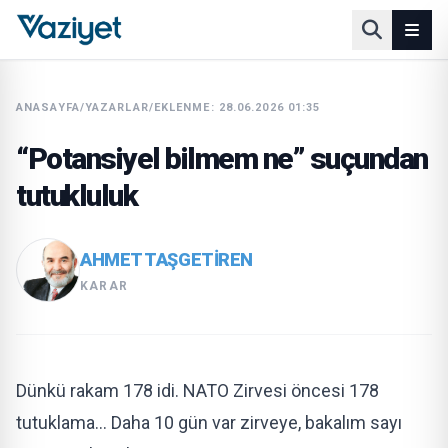
ANASAYFA
/
YAZARLAR
/
EKLENME: 28.06.2026 01:35
“Potansiyel bilmem ne” suçundan
tutukluluk
AHMET TAŞGETIREN
KARAR
Dünkü rakam 178 idi. NATO Zirvesi öncesi 178
tutuklama… Daha 10 gün var zirveye, bakalım sayı