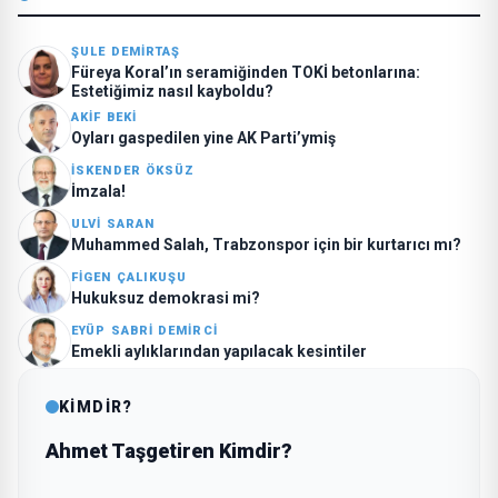
ŞULE DEMIRTAŞ
Füreya Koral’ın seramiğinden TOKİ betonlarına:
Estetiğimiz nasıl kayboldu?
AKIF BEKI
Oyları gaspedilen yine AK Parti’ymiş
İSKENDER ÖKSÜZ
İmzala!
ULVI SARAN
Muhammed Salah, Trabzonspor için bir kurtarıcı mı?
FIGEN ÇALIKUŞU
Hukuksuz demokrasi mi?
EYÜP SABRI DEMIRCI
Emekli aylıklarından yapılacak kesintiler
KİMDİR?
Ahmet Taşgetiren Kimdir?