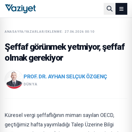
ANASAYFA
/
YAZARLAR
/
EKLENME: 27.06.2026 00:10
Şeffaf görünmek yetmiyor, şeffaf
olmak gerekiyor
PROF. DR. AYHAN SELÇUK ÖZGENÇ
DÜNYA
Küresel vergi şeffaflığının mimarı sayılan OECD,
geçtiğimiz hafta yayımladığı Talep Üzerine Bilgi