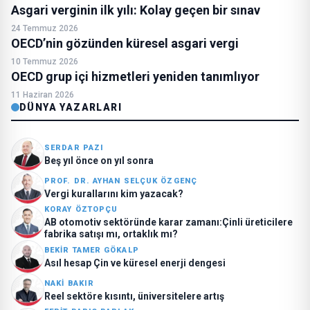
Asgari verginin ilk yılı: Kolay geçen bir sınav
24 Temmuz 2026
OECD’nin gözünden küresel asgari vergi
10 Temmuz 2026
OECD grup içi hizmetleri yeniden tanımlıyor
11 Haziran 2026
DÜNYA YAZARLARI
SERDAR PAZI
Beş yıl önce on yıl sonra
PROF. DR. AYHAN SELÇUK ÖZGENÇ
Vergi kurallarını kim yazacak?
KORAY ÖZTOPÇU
AB otomotiv sektöründe karar zamanı:Çinli üreticilere
fabrika satışı mı, ortaklık mı?
BEKIR TAMER GÖKALP
Asıl hesap Çin ve küresel enerji dengesi
NAKI BAKIR
Reel sektöre kısıntı, üniversitelere artış