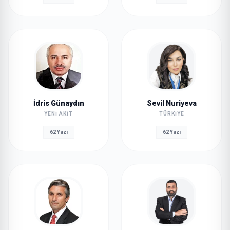
İdris Günaydın
Sevil Nuriyeva
YENI AKIT
TÜRKIYE
62 Yazı
62 Yazı