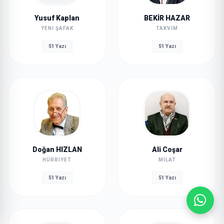
Yusuf Kaplan
BEKİR HAZAR
YENI ŞAFAK
TAKVIM
51 Yazı
51 Yazı
Doğan HIZLAN
Ali Coşar
HÜRRIYET
MILAT
51 Yazı
51 Yazı