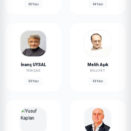
55 Yazı
54 Yazı
İnanç UYSAL
Melih Aşık
YENIÇAĞ
MILLIYET
53 Yazı
53 Yazı