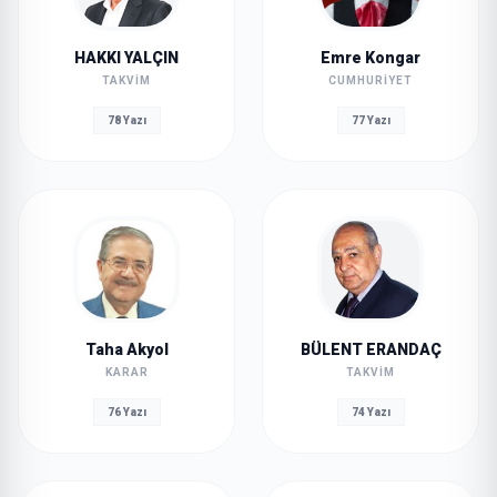
HAKKI YALÇIN
Emre Kongar
TAKVIM
CUMHURIYET
78 Yazı
77 Yazı
Taha Akyol
BÜLENT ERANDAÇ
KARAR
TAKVIM
76 Yazı
74 Yazı