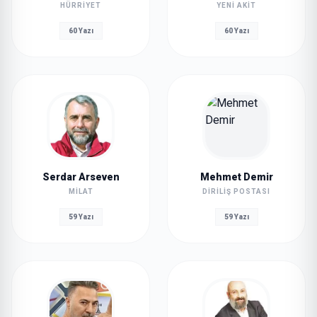
HÜRRIYET
YENI AKIT
60 Yazı
60 Yazı
Serdar Arseven
Mehmet Demir
MILAT
DIRILIŞ POSTASI
59 Yazı
59 Yazı