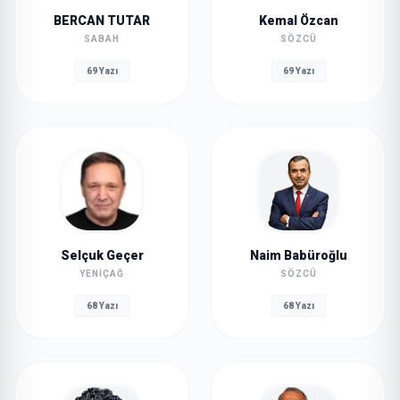
BERCAN TUTAR
Kemal Özcan
SABAH
SÖZCÜ
69 Yazı
69 Yazı
Selçuk Geçer
Naim Babüroğlu
YENIÇAĞ
SÖZCÜ
68 Yazı
68 Yazı