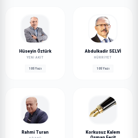
Hüseyin Öztürk
Abdulkadir SELVİ
YENI AKIT
HÜRRIYET
105 Yazı
105 Yazı
Rahmi Turan
Korkusuz Kalem
Osman Ferit