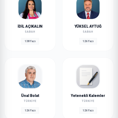
İDİL AÇIKALIN
YÜKSEL AYTUĞ
SABAH
SABAH
138 Yazı
126 Yazı
Ünal Bolat
Yetenekli Kalemler
TÜRKIYE
TÜRKIYE
126 Yazı
126 Yazı