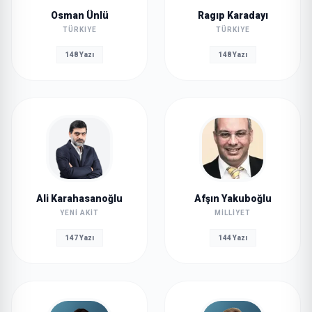
Osman Ünlü
Ragıp Karadayı
TÜRKIYE
TÜRKIYE
148 Yazı
148 Yazı
Ali Karahasanoğlu
Afşın Yakuboğlu
YENI AKIT
MILLIYET
147 Yazı
144 Yazı