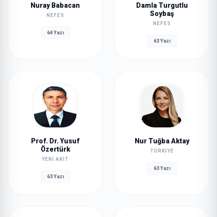
Nuray Babacan
Damla Turgutlu
Soybaş
NEFES
NEFES
64 Yazı
63 Yazı
Prof. Dr. Yusuf
Nur Tuğba Aktay
Özertürk
TÜRKIYE
YENI AKIT
63 Yazı
63 Yazı