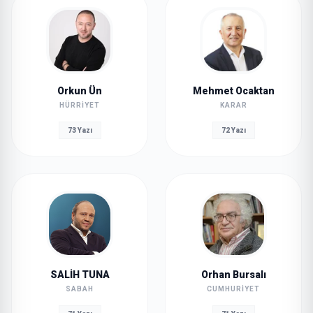
Orkun Ün
Mehmet Ocaktan
HÜRRIYET
KARAR
73 Yazı
72 Yazı
SALİH TUNA
Orhan Bursalı
SABAH
CUMHURIYET