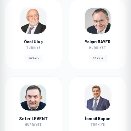
Öcal Uluç
Yalçın BAYER
TÜRKIYE
HÜRRIYET
56 Yazı
56 Yazı
Sefer LEVENT
İsmail Kapan
HÜRRIYET
TÜRKIYE