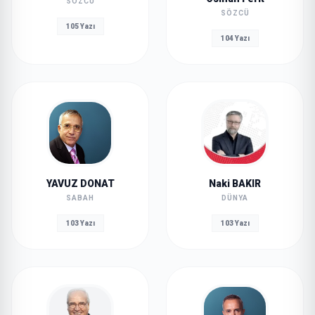
SÖZCÜ
SÖZCÜ
105 Yazı
104 Yazı
YAVUZ DONAT
Naki BAKIR
SABAH
DÜNYA
103 Yazı
103 Yazı