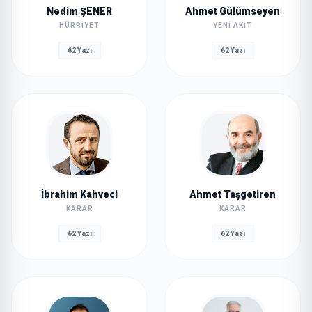
Nedim ŞENER
Ahmet Gülümseyen
HÜRRIYET
YENI AKIT
62 Yazı
62 Yazı
İbrahim Kahveci
Ahmet Taşgetiren
KARAR
KARAR
62 Yazı
62 Yazı