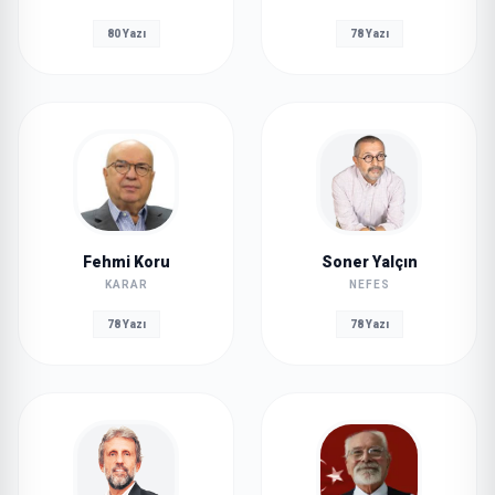
80 Yazı
78 Yazı
Fehmi Koru
Soner Yalçın
KARAR
NEFES
78 Yazı
78 Yazı