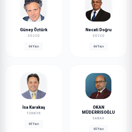
Güney Öztürk
Necati Doğru
SÖZCÜ
SÖZCÜ
66 Yazı
66 Yazı
İsa Karakaş
OKAN
MÜDERRİSOĞLU
TÜRKIYE
SABAH
65 Yazı
65 Yazı