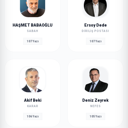
HAŞMET BABAOĞLU
Ersoy Dede
SABAH
DIRILIŞ POSTASI
107 Yazı
107 Yazı
Akif Beki
Deniz Zeyrek
KARAR
NEFES
106 Yazı
105 Yazı