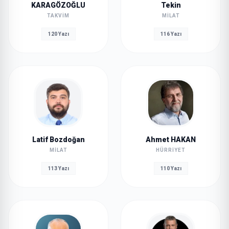
KARAGÖZOĞLU
Tekin
TAKVIM
MILAT
120 Yazı
116 Yazı
Latif Bozdoğan
Ahmet HAKAN
MILAT
HÜRRIYET
113 Yazı
110 Yazı