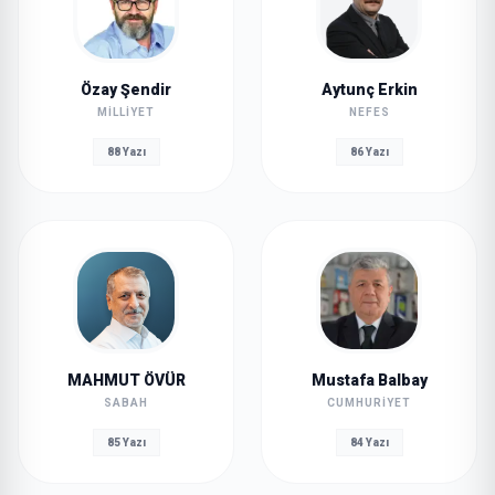
Özay Şendir
Aytunç Erkin
MILLIYET
NEFES
88 Yazı
86 Yazı
MAHMUT ÖVÜR
Mustafa Balbay
SABAH
CUMHURIYET
85 Yazı
84 Yazı