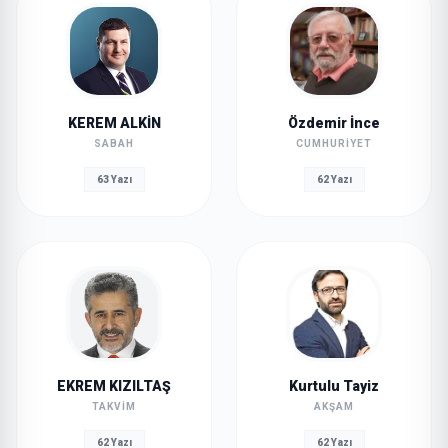
KEREM ALKİN
Özdemir İnce
SABAH
CUMHURIYET
63 Yazı
62 Yazı
EKREM KIZILTAŞ
Kurtulu Tayiz
TAKVIM
AKŞAM
62 Yazı
62 Yazı