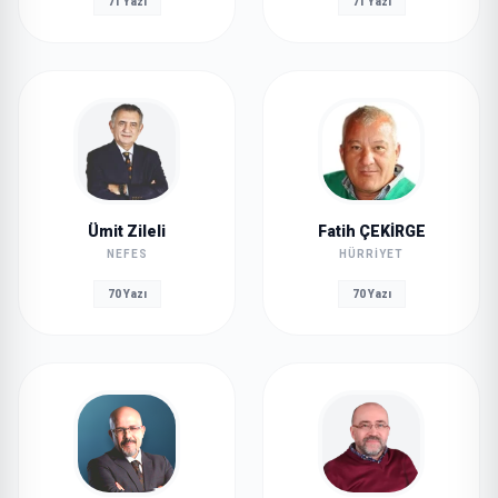
71 Yazı
71 Yazı
Ümit Zileli
Fatih ÇEKİRGE
NEFES
HÜRRIYET
70 Yazı
70 Yazı