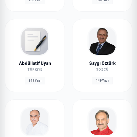
233 Yazı
150 Yazı
Abdüllatif Uyan
Saygı Öztürk
TÜRKIYE
SÖZCÜ
149 Yazı
149 Yazı