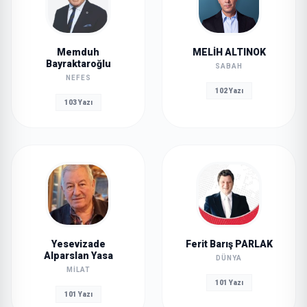
Memduh
MELİH ALTINOK
Bayraktaroğlu
SABAH
NEFES
102 Yazı
103 Yazı
Yesevizade
Ferit Barış PARLAK
Alparslan Yasa
DÜNYA
MILAT
101 Yazı
101 Yazı