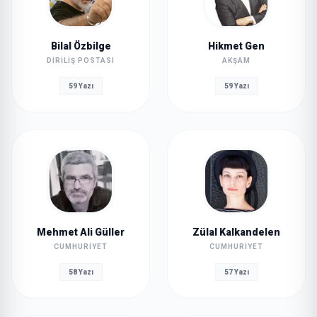
Bilal Özbilge
Hikmet Gen
DIRILIŞ POSTASI
AKŞAM
59 Yazı
59 Yazı
Mehmet Ali Güller
Zülal Kalkandelen
CUMHURIYET
CUMHURIYET
58 Yazı
57 Yazı